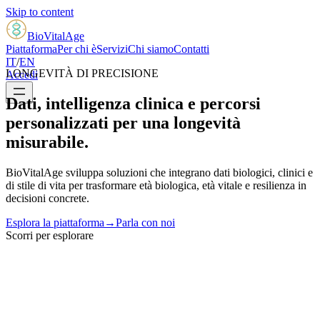
Skip to content
BioVital
Age
Piattaforma
Per chi è
Servizi
Chi siamo
Contatti
IT
/
EN
LONGEVITÀ DI PRECISIONE
Accedi
Dati, intelligenza clinica e percorsi
personalizzati per una longevità
misurabile.
BioVitalAge sviluppa soluzioni che integrano dati biologici, clinici e
di stile di vita per trasformare età biologica, età vitale e resilienza in
decisioni concrete.
Esplora la piattaforma
→
Parla con noi
Scorri per esplorare