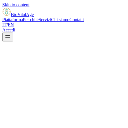
Skip to content
BioVital
Age
Piattaforma
Per chi è
Servizi
Chi siamo
Contatti
IT
/
EN
Accedi